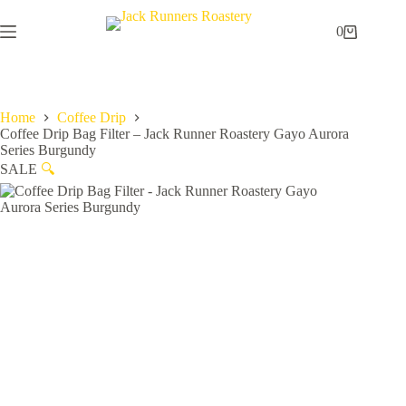
Skip
to
0
Shopping
content
cart
Home
Coffee Drip
Coffee Drip Bag Filter – Jack Runner Roastery Gayo Aurora
Series Burgundy
SALE
🔍