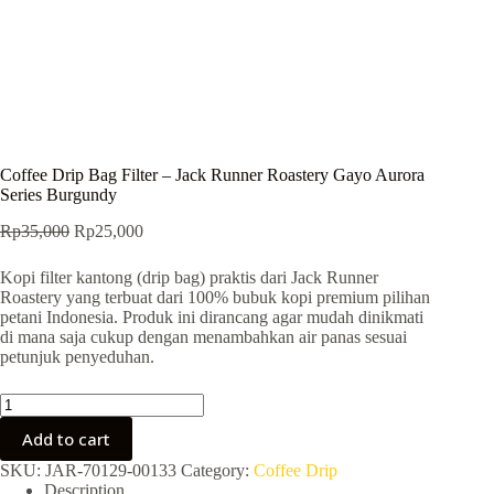
Coffee Drip Bag Filter – Jack Runner Roastery Gayo Aurora
Series Burgundy
Original
Current
Rp
35,000
Rp
25,000
price
price
was:
is:
Kopi filter kantong (drip bag) praktis dari Jack Runner
Rp35,000.
Rp25,000.
Roastery yang terbuat dari 100% bubuk kopi premium pilihan
petani Indonesia. Produk ini dirancang agar mudah dinikmati
di mana saja cukup dengan menambahkan air panas sesuai
petunjuk penyeduhan.
Coffee
Drip
Add to cart
Bag
Filter
SKU:
JAR-70129-00133
Category:
Coffee Drip
-
Description