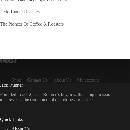
Jack Runner Roastery
The Pioneer Of Coffee & Roasters
Shop
Contact Us
About Us
My account
Jack Runner
Founded in 2012, Jack Runner’s began with a simple mission
to showcase the true potential of Indonesian coffee.
Quick Links
About Us