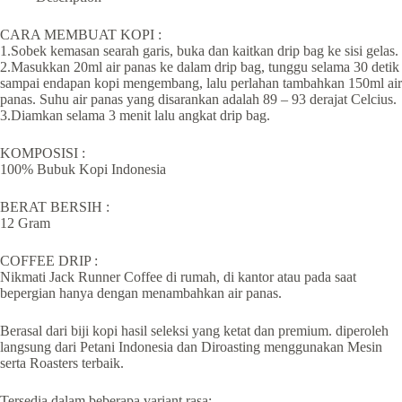
Jack
Runner
Roastery
CARA MEMBUAT KOPI :
Gayo
1.Sobek kemasan searah garis, buka dan kaitkan drip bag ke sisi gelas.
Aurora
2.Masukkan 20ml air panas ke dalam drip bag, tunggu selama 30 detik
Series
sampai endapan kopi mengembang, lalu perlahan tambahkan 150ml air
Burgundy
panas. Suhu air panas yang disarankan adalah 89 – 93 derajat Celcius.
quantity
3.Diamkan selama 3 menit lalu angkat drip bag.
KOMPOSISI :
100% Bubuk Kopi Indonesia
BERAT BERSIH :
12 Gram
COFFEE DRIP :
Nikmati Jack Runner Coffee di rumah, di kantor atau pada saat
bepergian hanya dengan menambahkan air panas.
Berasal dari biji kopi hasil seleksi yang ketat dan premium. diperoleh
langsung dari Petani Indonesia dan Diroasting menggunakan Mesin
serta Roasters terbaik.
Tersedia dalam beberapa variant rasa;